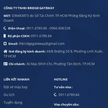
CÔNG TY TNHH BRIDGE GATEWAY
039483873 do Sở Tài Chính TP.HCM Phòng Đăng Ký Kinh
MST:
Doanh
0911.6789.84 - 0966.908.538
Điện thoại:
0911.6789.84
Bộ phận CSKH:
thbridgegateway@gmail.com
Email:
68/8 Đường Số 8, Phường Linh Xuân,
Nơi đăng ký kinh doanh:
TP.HCM
36 Mạc Đĩnh Chi, Phường Tân Định, TP.HCM
Chi nhánh:
LIÊN KẾT NHANH
HOTLINE
Đặt vé máy bay
Tư vấn visa :
Du lịch
0911.6789.84
Tuyển dụng
Visa chuyên sâu: