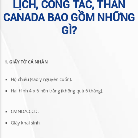
LỊCH, CÔNG TÁC, THÂN
CANADA BAO GỒM NHỮNG
GÌ?
1. GIẤY TỜ CÁ NHÂN
Hộ chiếu (sao y nguyên cuốn).
Hai hình 4 x 6 nền trắng (không quá 6 tháng).
CMND/CCCD.
Giấy khai sinh.