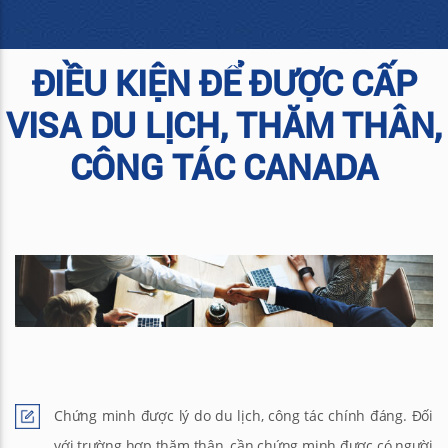
ĐIỀU KIỆN ĐỂ ĐƯỢC CẤP
VISA DU LỊCH, THĂM THÂN,
CÔNG TÁC CANADA
Chứng minh được lý do du lịch, công tác chính đáng. Đối
với trường hợp thăm thân, cần chứng minh được có người